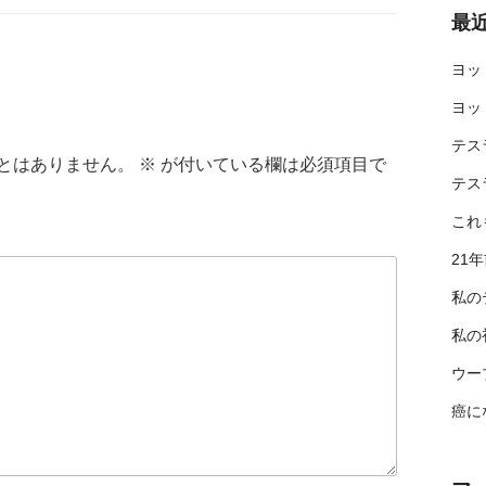
最
ヨッ
ヨッ
テス
とはありません。
※
が付いている欄は必須項目で
テス
これ
21
私の
私の
ウー
癌に