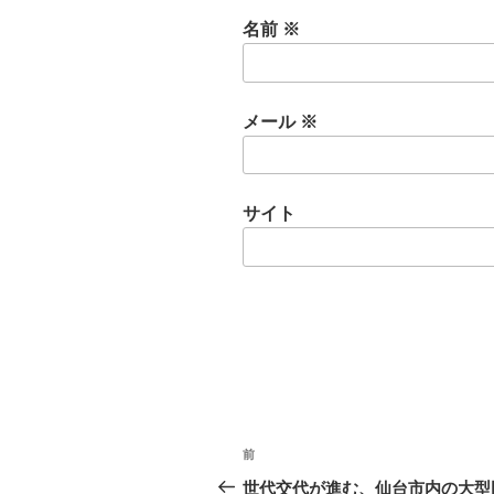
名前
※
メール
※
サイト
投
前
稿
世代交代が進む、仙台市内の大型