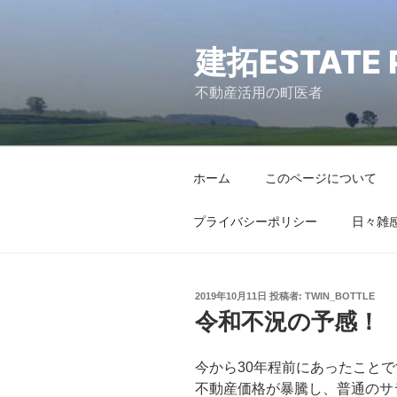
コ
ン
建拓ESTATE 
テ
ン
不動産活用の町医者
ツ
へ
ス
キ
ホーム
このページについて
ッ
プ
プライバシーポリシー
日々雑
2019年10月11日
投稿者:
TWIN_BOTTLE
令和不況の予感！
今から30年程前にあったことで
不動産価格が暴騰し、普通のサ