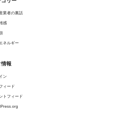
テゴリー
産業者の裏話
雑感
類
エネルギー
タ情報
イン
フィード
ントフィード
Press.org