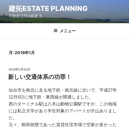
コ
建拓ESTATE PLANNING
ン
不動産活用の町医者
テ
ン
ツ
メニュー
へ
ス
キ
月:
2019年1月
ッ
プ
2019年1月31日
新しい交通体系の功罪！
仙台市を南北に走る地下鉄・南北線に次いで、平成27年
12月6日に地下鉄・東西線が開通しました。
西のターミナル駅は八木山動物公園駅ですが、この地域
には私立大学があり学生対象のアパートが沢山ありまし
た。
元々、飽和状態であった賃貸住宅市場で空家が多かった