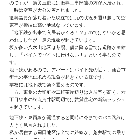
のですが、震災直後には復興工事関連の方が入居され、
一時は空室が大分改善されました。
復興需要が落ち着いた現在では元の状況を通り越して空
家率が極端に高い地域なっています。
「地下鉄が出来て入居者がくる！？」のではないかと思
われましたが、逆の現象が起きています。
坂が多い八木山地区は冬場、偶に降る雪では道路が凍結
し、「バイクでバイトに行けない！」という事なので
す。
地下鉄があるので、アパートはバイト先の近く、仙台市
街地の平地に求める現象が起きている様です。
学校には地下鉄で楽々通えるのです。
一方、東側の大和町や二軒茶屋辺りは入居率が高く、六
丁目や東の終点荒井駅周辺では賃貸住宅の新築ラッシュ
も起きています。
地下鉄・東西線が開通すると同時に今までのバス路線は
大きく見直されました。
私が居住する岡田地区は全ての路線が、荒井駅での乗り