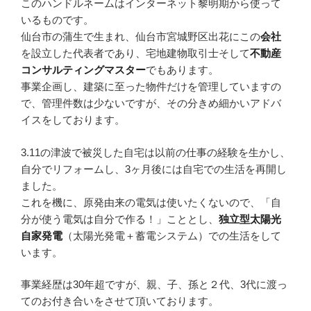
このハンドルネームはインターネット黎明期から使って
いるものです。
仙台市の蒲生で生まれ、仙台市宮城野区出花にこの
会社
を設立した代表者であり、宅地建物取引士そして
不動産
コンサルティングマスター
でもあります。
事業企画し、建築に至った物件だけを管理していますの
で、管理件数は少ないですが、その分きめ細かいアドバ
イスをしております。
3.11の津波で被災した自宅は以前の仕事の経験を生かし、
自分でリフォームし、3ヶ月後には自宅での生活を再開し
ました。
これを機に、原発由来の電気は使いたくないので、「自
分が使う電気は自分で作る！」こととし、
独立型太陽光
自家発電
（太陽光発電＋蓄電システム）での生活をして
います。
事業経歴は30年超ですが、親、子、孫と２代、3代に渡っ
てのお付き合いをさせて頂いております。