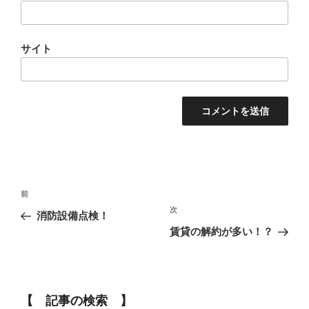
サイト
投
前
稿
次
消防設備点検！
ナ
賃貸の解約が多い！？
ビ
ゲ
ー
【 記事の検索 】
シ