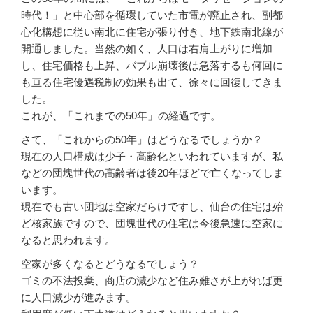
時代！」と中心部を循環していた市電が廃止され、副都
心化構想に従い南北に住宅が張り付き、地下鉄南北線が
開通しました。当然の如く、人口は右肩上がりに増加
し、住宅価格も上昇、バブル崩壊後は急落するも何回に
も亘る住宅優遇税制の効果も出て、徐々に回復してきま
した。
これが、「これまでの50年」の経過です。
さて、「これからの50年」はどうなるでしょうか？
現在の人口構成は少子・高齢化といわれていますが、私
などの団塊世代の高齢者は後20年ほどで亡くなってしま
います。
現在でも古い団地は空家だらけですし、仙台の住宅は殆
ど核家族ですので、団塊世代の住宅は今後急速に空家に
なると思われます。
空家が多くなるとどうなるでしょう？
ゴミの不法投棄、商店の減少など住み難さが上がれば更
に人口減少が進みます。