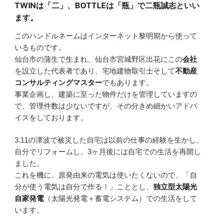
TWINは「二」、BOTTLEは「瓶」で二瓶誠志といい
ます。
このハンドルネームはインターネット黎明期から使って
いるものです。
仙台市の蒲生で生まれ、仙台市宮城野区出花にこの
会社
を設立した代表者であり、宅地建物取引士そして
不動産
コンサルティングマスター
でもあります。
事業企画し、建築に至った物件だけを管理していますの
で、管理件数は少ないですが、その分きめ細かいアドバ
イスをしております。
3.11の津波で被災した自宅は以前の仕事の経験を生かし、
自分でリフォームし、3ヶ月後には自宅での生活を再開し
ました。
これを機に、原発由来の電気は使いたくないので、「自
分が使う電気は自分で作る！」こととし、
独立型太陽光
自家発電
（太陽光発電＋蓄電システム）での生活をして
います。