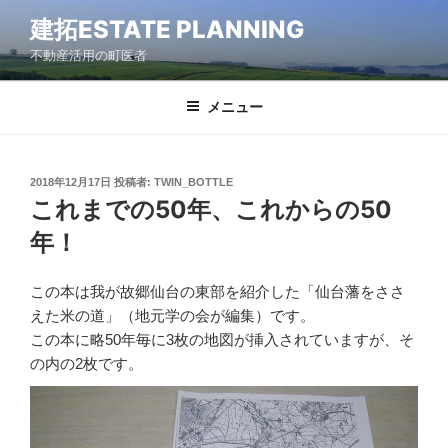
コ
建拓ESTATE PLANNING
ン
不動産活用の町医者
テ
ン
ツ
メニュー
へ
ス
キ
2018年12月17日
投稿者:
TWIN_BOTTLE
ッ
これまでの50年、これからの50
プ
年！
この本は我が故郷仙台の東部を紹介した「仙台藩をささ
えた米の道」（地元学の会が編集）です。
この本に略50年毎に3枚の地図が挿入されていますが、そ
の内の2枚です。