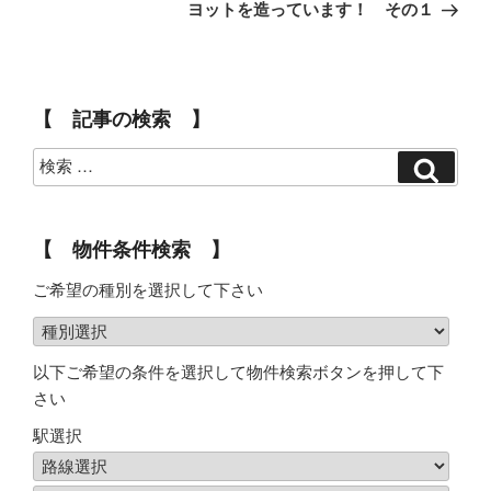
ゲ
ヨットを造っています！ その１
ー
シ
ョ
【 記事の検索 】
ン
【 物件条件検索 】
ご希望の種別を選択して下さい
以下ご希望の条件を選択して物件検索ボタンを押して下
さい
駅選択