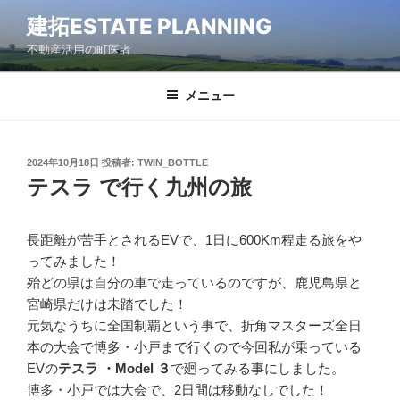
コ
建拓ESTATE PLANNING
ン
不動産活用の町医者
テ
ン
ツ
メニュー
へ
ス
キ
2024年10月18日
投稿者:
TWIN_BOTTLE
ッ
テスラ で行く九州の旅
プ
長距離が苦手とされるEVで、1日に600Km程走る旅をや
ってみました！
殆どの県は自分の車で走っているのですが、鹿児島県と
宮崎県だけは未踏でした！
元気なうちに全国制覇という事で、折角マスターズ全日
本の大会で博多・小戸まで行くので今回私が乗っている
EVの
テスラ ・Model ３
で廻ってみる事にしました。
博多・小戸では大会で、2日間は移動なしでした！