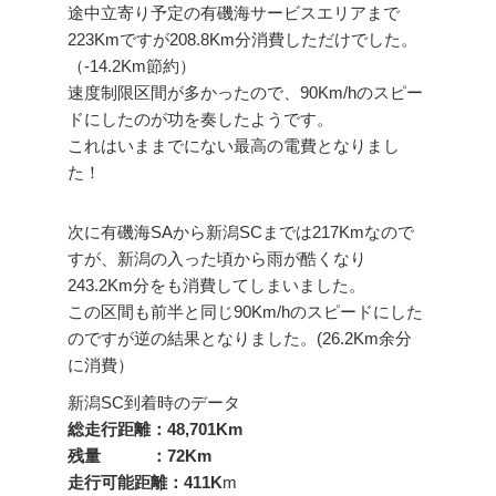
途中立寄り予定の有磯海サービスエリアまで
223Kmですが208.8Km分消費しただけでした。
（-14.2Km節約）
速度制限区間が多かったので、90Km/hのスピー
ドにしたのが功を奏したようです。
これはいままでにない最高の電費となりまし
た！
次に有磯海SAから新潟SCまでは217Kmなので
すが、新潟の入った頃から雨が酷くなり
243.2Km分をも消費してしまいました。
この区間も前半と同じ90Km/hのスピードにした
のですが逆の結果となりました。(26.2Km余分
に消費）
新潟SC到着時のデータ
総走行距離：48,701Km
残量 ：72Km
走行可能距離：411K
m