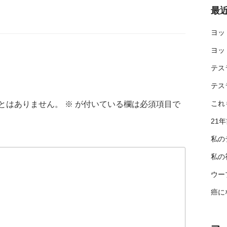
最
ヨッ
ヨッ
テス
テス
これ
21
とはありません。
※
が付いている欄は必須項目で
私の
私の
ウー
癌に