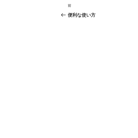
投
前
稿
便利な使い方
ナ
ビ
ゲ
ー
シ
ョ
ン