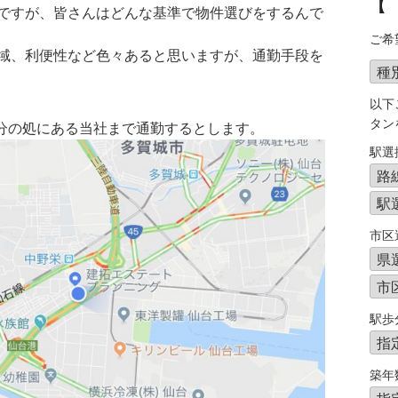
【
ですが、皆さんはどんな基準で物件選びをするんで
ご希
域、利便性など色々あると思いますが、通勤手段を
以下
タン
6分の処にある当社まで通勤するとします。
駅選
市区
駅歩
築年