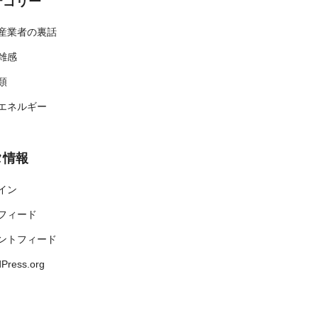
テゴリー
産業者の裏話
雑感
類
エネルギー
タ情報
イン
フィード
ントフィード
Press.org