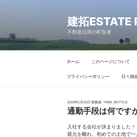
コ
ン
建拓ESTATE 
テ
ン
不動産活用の町医者
ツ
へ
ス
キ
ホーム
このページについて
ッ
プ
プライバシーポリシー
日々雑
2019年1月16日
投稿者:
TWIN_BOTTLE
通勤手段は何です
入社する会社が決まりました！
親元を離れ、初めての土地で一