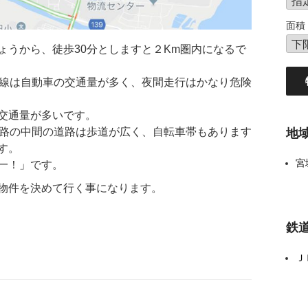
面積
ょうから、徒歩30分としますと２Km圏内になるで
号線は自動車の交通量が多く、夜間走行はかなり危険
交通量が多いです。
地
道路の中間の道路は歩道が広く、自転車帯もあります
す。
宮
一！」です。
物件を決めて行く事になります。
鉄
Ｊ